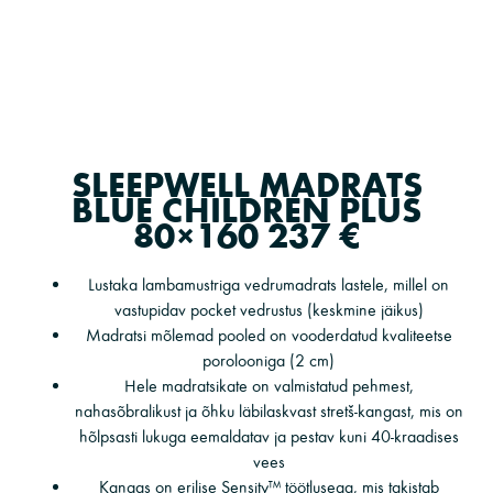
SLEEPWELL MADRATS
BLUE CHILDREN PLUS
80×160 237 €
Lustaka lambamustriga vedrumadrats lastele, millel on
vastupidav pocket vedrustus (keskmine jäikus)
Madratsi mõlemad pooled on vooderdatud kvaliteetse
porolooniga (2 cm)
Hele madratsikate on valmistatud pehmest,
nahasõbralikust ja õhku läbilaskvast stretš-kangast, mis on
hõlpsasti lukuga eemaldatav ja pestav kuni 40-kraadises
vees
Kangas on erilise Sensity™ töötlusega, mis takistab