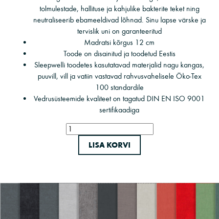
tolmulestade, hallituse ja kahjulike bakterite teket ning
neutraliseerib ebameeldivad lõhnad. Sinu lapse värske ja
tervislik uni on garanteeritud
Madratsi kõrgus 12 cm
Toode on disainitud ja toodetud Eestis
Sleepwelli toodetes kasutatavad materjalid nagu kangas,
puuvill, vill ja vatiin vastavad rahvusvahelisele Öko-Tex
100 standardile
Vedrusüsteemide kvaliteet on tagatud DIN EN ISO 9001
sertifikaadiga
Sleepwell
madrats
LISA KORVI
Blue
Children
Plus
80x160
kogus