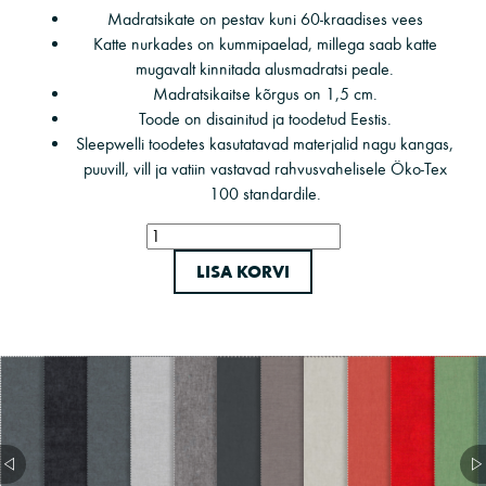
Madratsikate on pestav kuni 60-kraadises vees
Katte nurkades on kummipaelad, millega saab katte
mugavalt kinnitada alusmadratsi peale.
Madratsikaitse kõrgus on 1,5 cm.
Toode on disainitud ja toodetud Eestis.
Sleepwelli toodetes kasutatavad materjalid nagu kangas,
puuvill, vill ja vatiin vastavad rahvusvahelisele Öko-Tex
100 standardile.
Sleepwell
madratsikaitse
LISA KORVI
Hygienic
Lux
80x160
kogus
Aqua Mystic
Aqua Mystic
Aqua Mystic
Aqua Mystic
Aqua Mystic
Aqua Mystic
Aqua Mystic
Aqua Mystic
Aqua Myst
Aqu
mystic-213
mystic-214
213
250
252
311
313
324
373