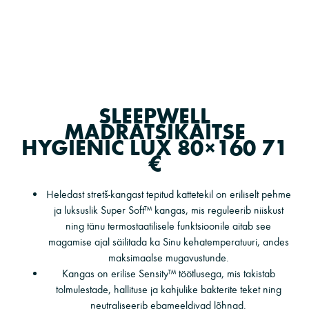
SLEEPWELL
MADRATSIKAITSE
HYGIENIC LUX 80×160 71
€
Heledast stretš-kangast tepitud kattetekil on eriliselt pehme
ja luksuslik Super Soft™ kangas, mis reguleerib niiskust
ning tänu termostaatilisele funktsioonile aitab see
magamise ajal säilitada ka Sinu kehatemperatuuri, andes
maksimaalse mugavustunde.
Kangas on erilise Sensity™ töötlusega, mis takistab
tolmulestade, hallituse ja kahjulike bakterite teket ning
neutraliseerib ebameeldivad lõhnad.